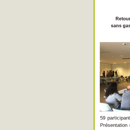
Retour
sans gasp
59 participan
Présentation 