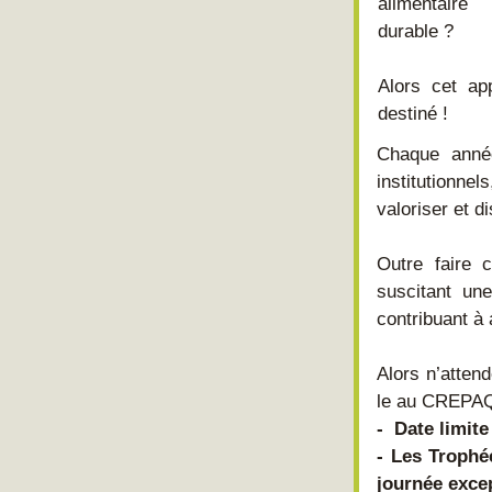
alimentaire 
durable ?
Alors cet ap
destiné !
Chaque anné
institutionn
valoriser et d
Outre faire c
suscitant une
contribuant à 
Alors n’atten
le au CREPAQ 
-  Date limit
- Les Trophé
journée exce