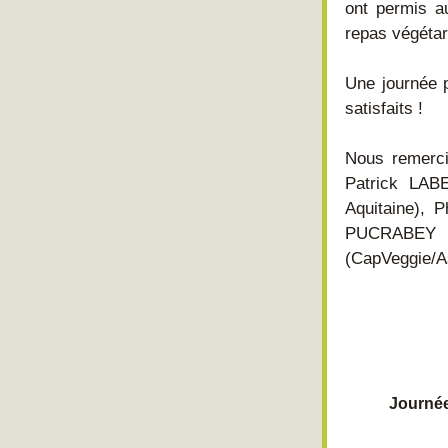
ont permis a
repas végétar
Une journée p
satisfaits !
Nous remercio
Patrick LAB
Aquitaine), 
PUCRABEY (A
(CapVeggie/As
Journée