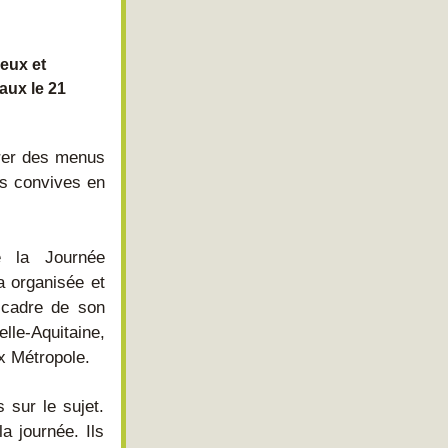
ux et 
aux le 21 
er des menus 
os convives en 
e la Journée 
organisée et 
 cadre de son 
e-Aquitaine, 
x Métropole. 
sur le sujet. 
 journée. Ils 