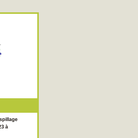
pillage 
3 à 