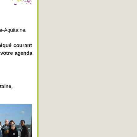
e-Aquitaine.
qué courant 
votre agenda 
aine, 