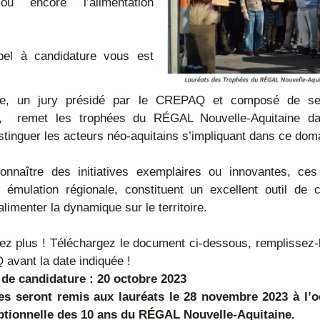
ou encore l’alimentation 
pel à candidature vous est 
e, un jury présidé par le CREPAQ et composé de ses 
els,  remet les trophées du RÉGAL Nouvelle-Aquitaine da
istinguer les acteurs néo-aquitains s’impliquant dans ce dom
onnaître des initiatives exemplaires ou innovantes, ces
 émulation régionale, constituent un excellent outil de 
alimenter la dynamique sur le territoire.
dez plus ! Téléchargez le document ci-dessous, remplissez-
avant la date indiquée !
e de candidature : 20 octobre 2023
es seront remis aux lauréats le 28 novembre 2023 à l’oc
ptionnelle des 10 ans du RÉGAL Nouvelle-Aquitaine.