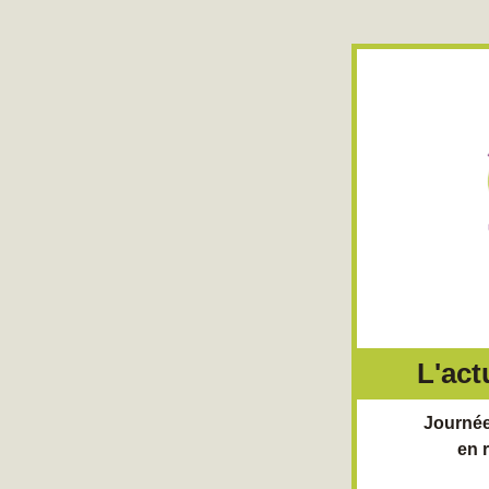
L'act
Journée
en r