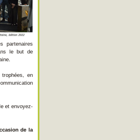
partenaires 
ns le but de 
aine.
 trophées, en 
communication 
le et envoyez-
casion de la 