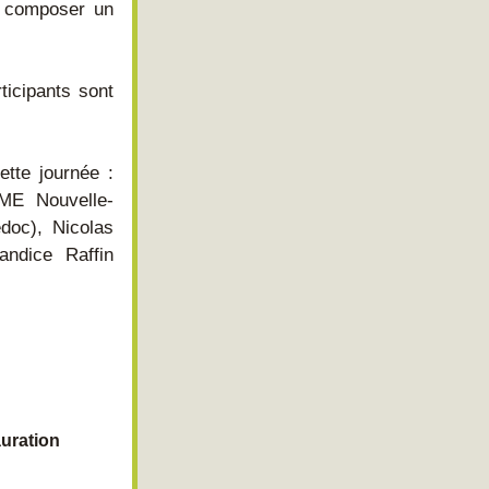
 composer un 
icipants sont 
tte journée : 
ME Nouvelle-
oc), Nicolas 
dice Raffin 
uration 