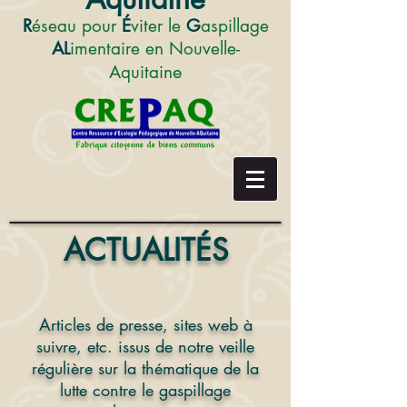
R
éseau pour
É
viter le
G
aspillage
AL
imentaire en Nouvelle-
e
Aquitain
ACTUALITÉS
Articles de presse, sites web à
suivre, etc. issus de notre veill
e
régulière sur la thématique de la
lutte contre le gaspillage