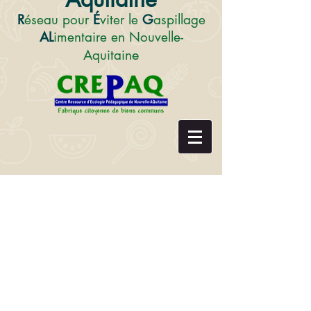
R
éseau pour
É
viter le
G
aspillage
AL
imentaire en Nouvelle-
e
Aquitain
Centre de ressources
Le CREPAQ, dans le cadre du RÉGAL
Nouvelle-Aquitaine est sollicité
régulièrement sur tout ce qui touche au
gaspillage alimentaire : demandes
d’informations, de documentation, de
coordonnées de personnes ressources,