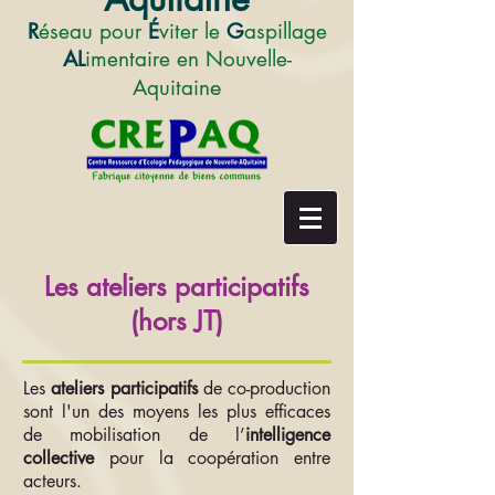
R
éseau pour
É
viter le
G
aspillage
AL
imentaire en Nouvelle-
e
Aquitain
Les ateliers participatifs
(hors JT)
Les
ateliers participatifs
de co-production
sont l'un des moyens les plus efficaces
de mobilisation de l’
intelligence
collective
pour la coopération entre
acteurs.