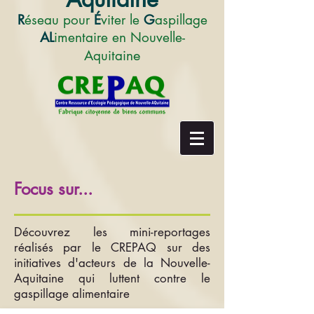
R
éseau pour
É
viter le
G
aspillage
AL
imentaire en Nouvelle-
e
Aquitain
Focus sur...
Découvrez les mini-reportages
réalisés par le CREPAQ sur des
initiatives d'acteurs de la Nouvelle-
Aquitaine qui luttent contre le
gaspillage alimentaire