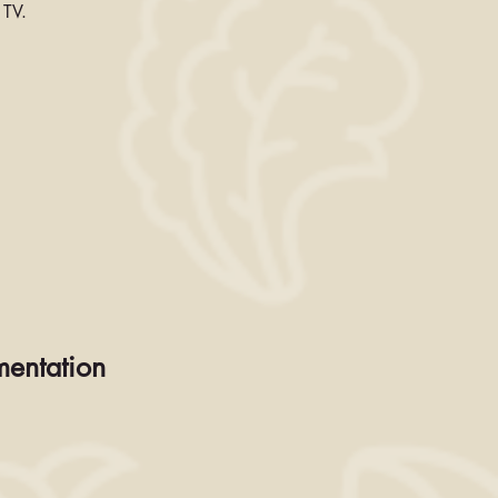
 TV.
imentation