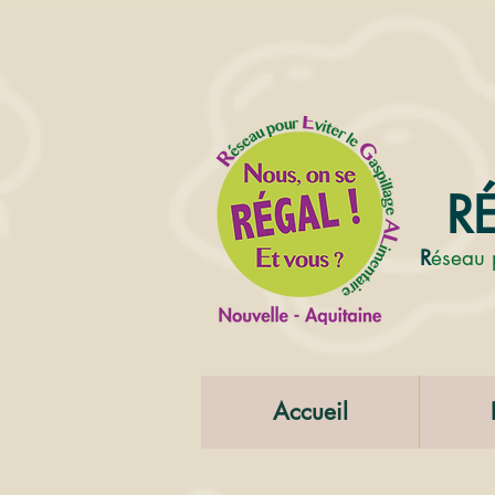
RÉ
R
éseau 
Accueil