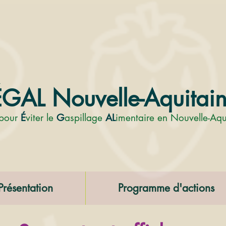
GAL Nouvelle-Aquitai
pour
É
viter le
G
aspillage
AL
imentaire en Nouvelle-Aqu
Présentation
Programme d'actions