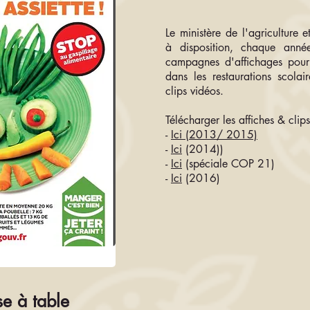
Le ministère de l'agriculture e
à disposition, chaque ann
campagnes d'affichages pour s
dans les restaurations scolai
clips vidéos.
Télécharger les affiches & clips
-
Ici (2013/ 2015)
-
Ici
(2014))
-
Ici
(spéciale COP 21)
-
Ici
(2016)
e à table