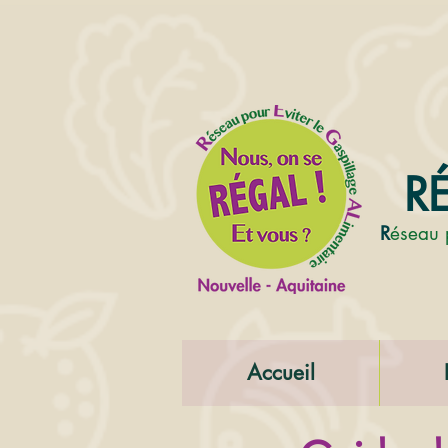
RÉ
R
éseau 
Accueil