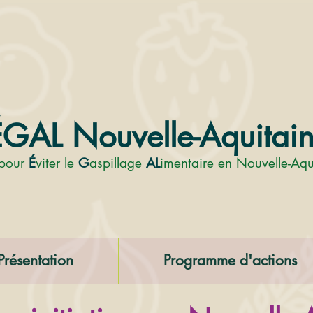
GAL Nouvelle-Aquitai
pour
É
viter le
G
aspillage
AL
imentaire en Nouvelle-Aqu
Présentation
Programme d'actions