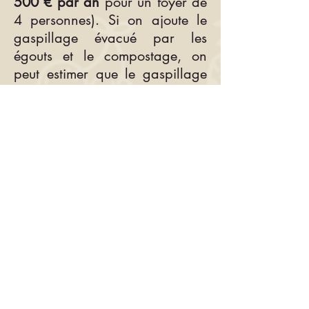
500 € par an
pour un foyer de
4 personnes). Si on ajoute le
gaspillage évacué par les
égouts et le compostage, on
peut estimer que le gaspillage
dans les foyers atteindrait près
de 40kg par an et par
personne.
Et si on prend en compte
l’ensemble du gaspillage à la
consommation (maison,
cantine, restaurant, pique-nique
etc.), on atteint environ 90kg de
nourriture jetée par an et par
personnes.