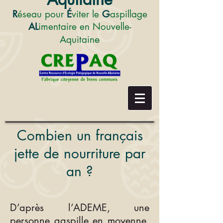
R
éseau pour
É
viter le
G
aspillage
AL
imentaire en Nouvelle-
e
Aquitain
Combien un français
jette de nourriture par
an ?
D’après l’ADEME, une
personne gaspille en moyenne,